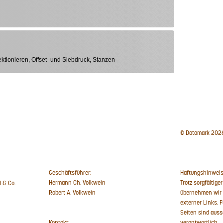
ktionieren, Offset- und Siebdruck, Stanzen
© Datamark 202
Geschäftsführer:
Haftungshinweis
Hermann Ch. Volkwein
Trotz sorgfältiger
 & Co.
Robert A. Volkwein
übernehmen wir k
externer Links. F
Seiten sind auss
Kontakt:
verantwortlich.