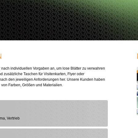
N
nach individuellen Vorgaben an, um lose Blätter zu verwahren
 zusätzliche Taschen für Visitenkarten, Flyer oder
r nach den jeweiligen Anforderungen her. Unsere Kunden haben
l von Farben, Größen und Materialien.
ma, Vertrieb