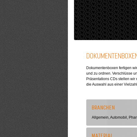
DOKUMENTENBOXE
Dokumentenboxen fertigen wir 
und zu ordnen. Verschlüsse und
Präsentations CDs stellen wi
die Auswahl aus einer Vielzah
BRANCHEN
Allgemein, Automobil, Phar
MATERIAL