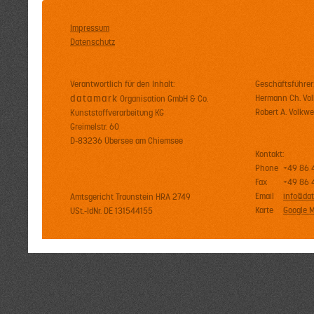
Impressum
Datenschutz
Verantwortlich für den Inhalt:
Geschäftsführer
datamark
Hermann Ch. Vo
Organisation GmbH & Co.
Robert A. Volkwe
Kunststoffverarbeitung KG
Greimelstr. 60
D-83236 Übersee am Chiemsee
Kontakt:
Phone
+49 86 4
Fax
+49 86 4
Email
info@da
Amtsgericht Traunstein HRA 2749
Karte
Google 
USt.-IdNr. DE 131544155