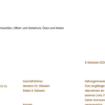
chweißen, Offset- und Siebdruck, Ösen und Nieten
© Datamark 202
Geschäftsführer:
Haftungshinweis
Hermann Ch. Volkwein
Trotz sorgfältiger
 & Co.
Robert A. Volkwein
übernehmen wir k
externer Links. F
Seiten sind auss
Kontakt:
verantwortlich.