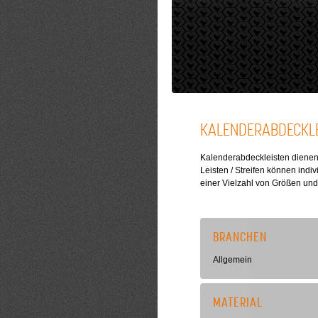
KALENDERABDECKLE
Kalenderabdeckleisten dienen 
Leisten / Streifen können ind
einer Vielzahl von Größen und
BRANCHEN
Allgemein
MATERIAL