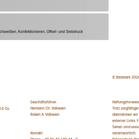
hweißen, Konfektionieren, Offset- und Siebdruck
© Datamark 202
Geschäftsführer:
Haftungshinweis
Hermann Ch. Volkwein
Trotz sorgfältiger
 & Co.
Robert A. Volkwein
übernehmen wir k
externer Links. F
Seiten sind auss
Kontakt:
verantwortlich.