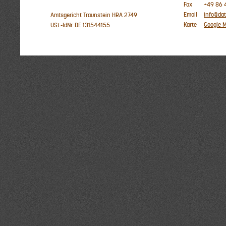
Fax
+49 86 4
Email
info@da
Amtsgericht Traunstein HRA 2749
Karte
Google 
USt.-IdNr. DE 131544155