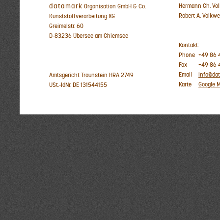
datamark
Hermann Ch. Vo
Organisation GmbH & Co.
Robert A. Volkwe
Kunststoffverarbeitung KG
Greimelstr. 60
D-83236 Übersee am Chiemsee
Kontakt:
Phone
+49 86 4
Fax
+49 86 4
Email
info@da
Amtsgericht Traunstein HRA 2749
Karte
Google 
USt.-IdNr. DE 131544155